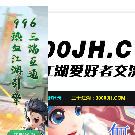
首页
发帖/注册/登录
三千江湖：3000JH.COM