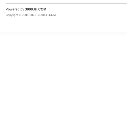
JH
Powered by
3000JH.COM
Copyright © 2009-2023, 3000JH.COM
热
血