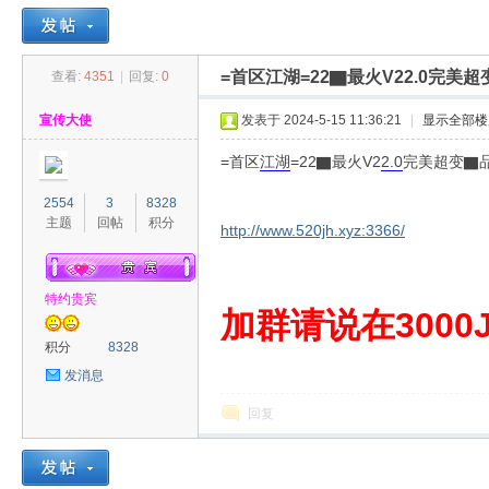
=首区江湖=22▇最火V22.0完
查看:
4351
|
回复:
0
30
»
›
›
›
宣传大使
发表于 2024-5-15 11:36:21
|
显示全部楼
=首区
江湖
=22▇最火V2
2.0
完美超变▇
2554
3
8328
主题
回帖
积分
http://www.520jh.xyz:3366/
特约贵宾
00
加群请说在3000J
积分
8328
发消息
回复