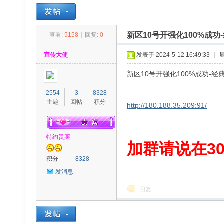
新区10号开强化100%成功-
查看:
5158
|
回复:
0
30
»
›
›
›
宣传大使
发表于 2024-5-12 16:49:33
|
新区
10号开强化100%成功-经
2554
3
8328
主题
回帖
积分
http://180.188.35.209:91/
特约贵宾
00
加群请说在300
积分
8328
发消息
回复