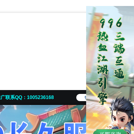
广联系QQ：1005236168
快捷导航