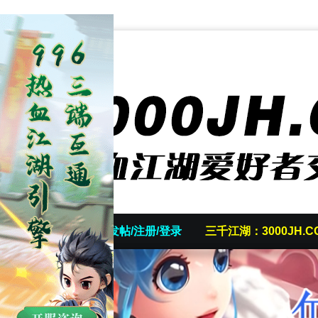
首页
发帖/注册/登录
三千江湖：3000JH.C