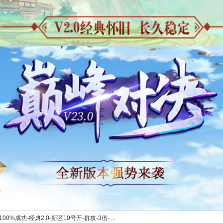
0%成功-经典2.0-新区10号开-群攻-3倍- ...