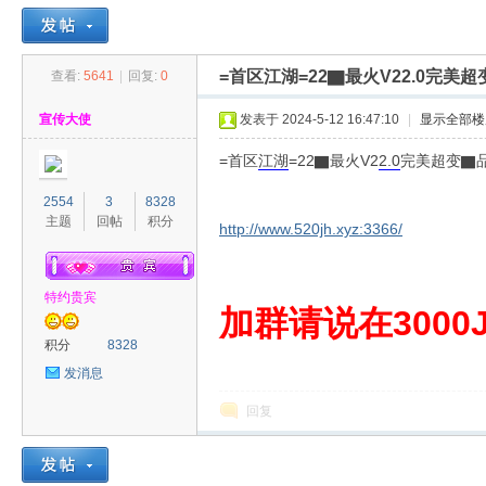
=首区江湖=22▇最火V22.0完
查看:
5641
|
回复:
0
30
»
›
›
›
宣传大使
发表于 2024-5-12 16:47:10
|
显示全部楼
=首区
江湖
=22▇最火V2
2.0
完美超变▇
2554
3
8328
主题
回帖
积分
http://www.520jh.xyz:3366/
特约贵宾
00
加群请说在3000J
积分
8328
发消息
回复