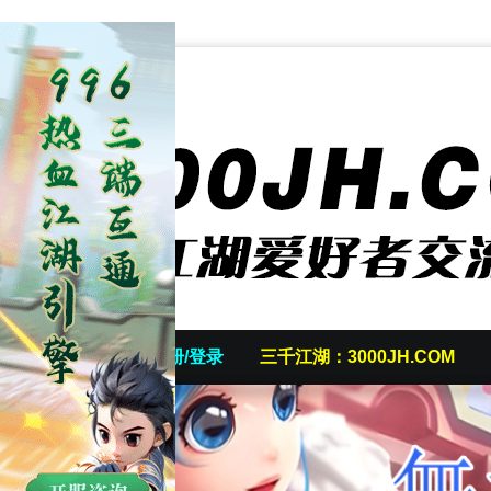
首页
发帖/注册/登录
三千江湖：3000JH.COM