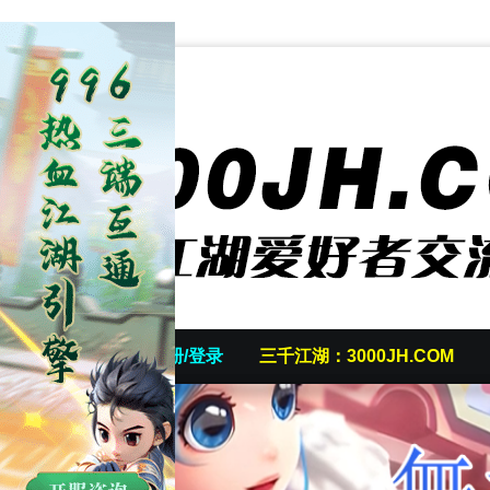
首页
发帖/注册/登录
三千江湖：3000JH.COM