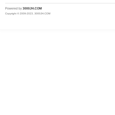
JH
Powered by
3000JH.COM
Copyright © 2009-2023, 3000JH.COM
热
血