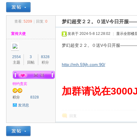
梦幻超变２２。０送V今日开服——
查看:
5209
|
回复:
0
30
»
›
›
›
宣传大使
发表于 2024-5-8 12:28:02
|
显示全部楼
梦幻超变２２。０送V今日开服————
2554
3
8328
主题
回帖
积分
http://mh.59jh.com:90/
特约贵宾
00
加群请说在3000J
积分
8328
发消息
回复