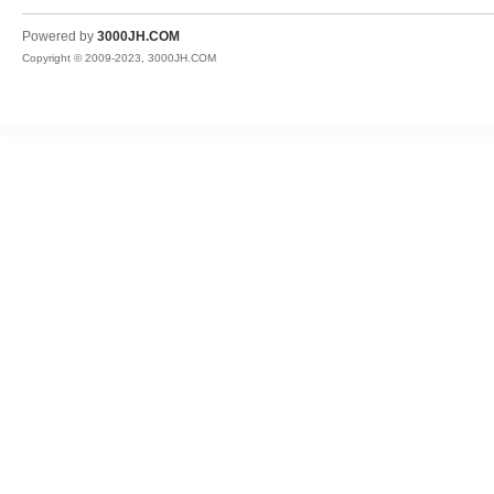
JH
Powered by
3000JH.COM
Copyright © 2009-2023, 3000JH.COM
热
血