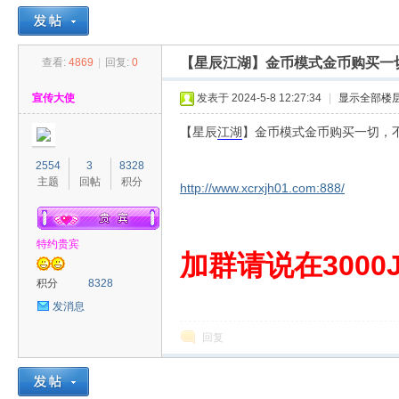
【星辰江湖】金币模式金币购买一
查看:
4869
|
回复:
0
30
»
›
›
›
宣传大使
发表于 2024-5-8 12:27:34
|
显示全部楼
【星辰
江湖
】金币模式金币购买一切，
2554
3
8328
主题
回帖
积分
http://www.xcrxjh01.com:888/
特约贵宾
00
加群请说在3000J
积分
8328
发消息
回复