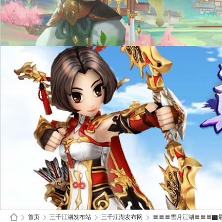
首页
三千江湖发布站
三千江湖发布网
〓〓〓雪月江湖〓〓〓▇最火V