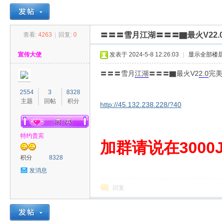
〓〓〓雪月江湖〓〓〓▇最火V22
查看:
4263
|
回复:
0
30
»
›
›
›
宣传大使
发表于 2024-5-8 12:26:03
|
显示全部楼
〓〓〓雪月
江湖
〓〓〓▇最火V2
2.0
完
2554
3
8328
主题
回帖
积分
http://45.132.238.228/?40
特约贵宾
00
加群请说在3000J
积分
8328
发消息
回复