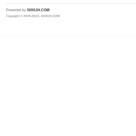
JH
Powered by
3000JH.COM
Copyright © 2009-2023, 3000JH.COM
热
血