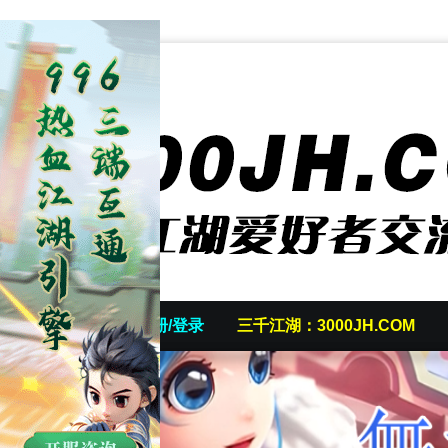
首页
发帖/注册/登录
三千江湖：3000JH.COM