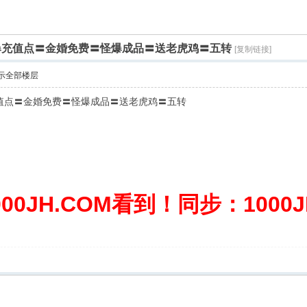
爆充值点〓金婚免费〓怪爆成品〓送老虎鸡〓五转
[复制链接]
示全部楼层
值点〓金婚免费〓怪爆成品〓送老虎鸡〓五转
0JH.COM看到！同步：1000JH.