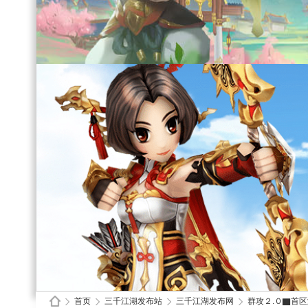
首页
三千江湖发布站
三千江湖发布网
群攻２.０▇首区