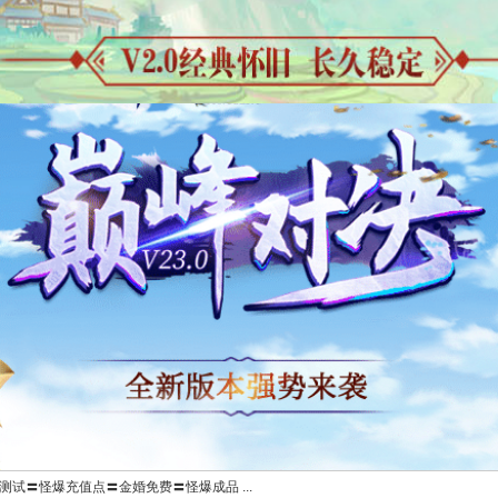
测试〓怪爆充值点〓金婚免费〓怪爆成品 ...