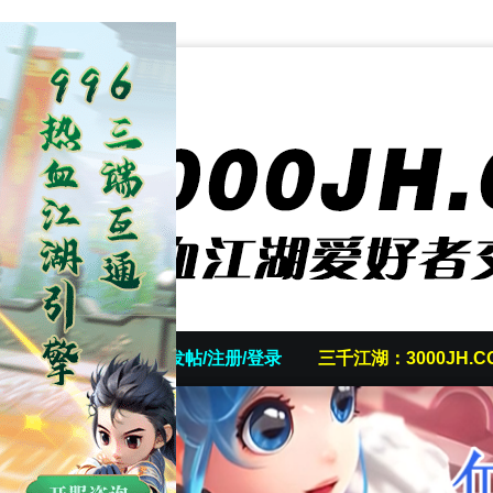
首页
发帖/注册/登录
三千江湖：3000JH.C