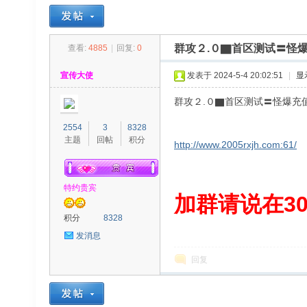
群攻２.０▇首区测试〓怪
查看:
4885
|
回复:
0
30
»
›
›
›
宣传大使
发表于 2024-5-4 20:02:51
|
显
群攻２.０▇首区测试〓怪爆充
2554
3
8328
主题
回帖
积分
http://www.2005rxjh.com:61/
特约贵宾
00
加群请说在300
积分
8328
发消息
回复