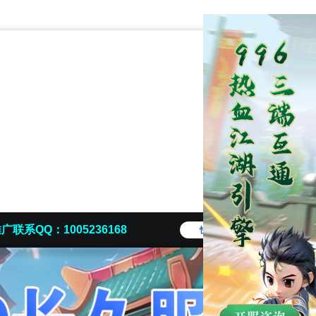
广联系QQ：1005236168
快捷导航