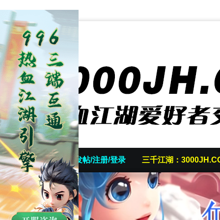
首页
发帖/注册/登录
三千江湖：3000JH.C