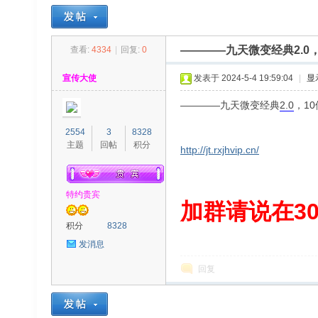
————九天微变经典2.0
查看:
4334
|
回复:
0
30
»
›
›
›
宣传大使
发表于 2024-5-4 19:59:04
|
显
————九天微变经典
2.0
，1
2554
3
8328
主题
回帖
积分
http://jt.rxjhvip.cn/
特约贵宾
00
加群请说在300
积分
8328
发消息
回复