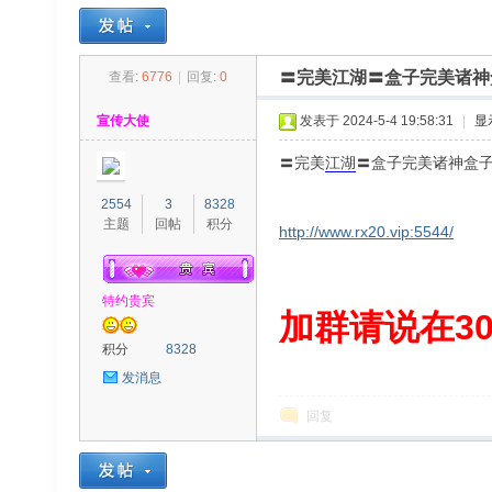
〓完美江湖〓盒子完美诸神
查看:
6776
|
回复:
0
30
»
›
›
›
宣传大使
发表于 2024-5-4 19:58:31
|
显
〓完美
江湖
〓盒子完美诸神盒子
2554
3
8328
主题
回帖
积分
http://www.rx20.vip:5544/
特约贵宾
00
加群请说在300
积分
8328
发消息
回复