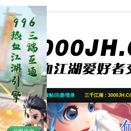
首页
发帖/注册/登录
三千江湖：3000JH.C