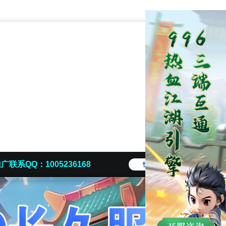
广联系QQ：1005236168
快捷导航