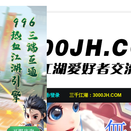
首页
发帖/注册/登录
三千江湖：3000JH.COM