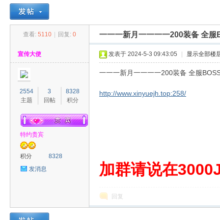
一一一新月一一一一200装备 全服B
查看:
5110
|
回复:
0
30
»
›
›
›
宣传大使
发表于 2024-5-3 09:43:05
|
显示全部楼
一一一新月一一一一200装备 全服BOSS
2554
3
8328
http://www.xinyuejh.top:258/
主题
回帖
积分
特约贵宾
00
积分
8328
加群请说在3000J
发消息
回复