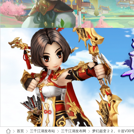
首页
三千江湖发布站
三千江湖发布网
梦幻超变２２。０送V30号开