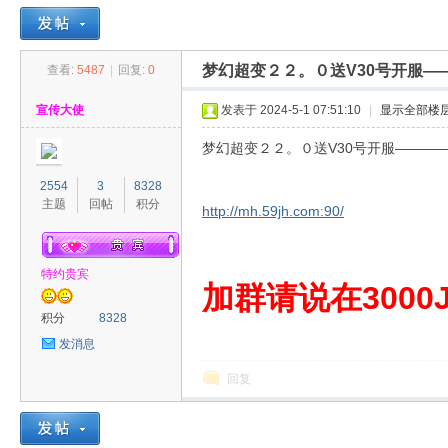
梦幻超变２２。０送V30号开服—
查看:
5487
|
回复:
0
30
»
›
›
›
宣传大使
发表于 2024-5-1 07:51:10
|
显示全部楼
梦幻超变２２。０送V30号开服————
2554
3
8328
主题
回帖
积分
http://mh.59jh.com:90/
特约贵宾
00
加群请说在3000J
积分
8328
发消息
回复