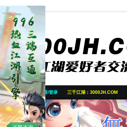
首页
发帖/注册/登录
三千江湖：3000JH.COM