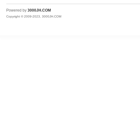
JH
Powered by
3000JH.COM
Copyright © 2009-2023, 3000JH.COM
热
血