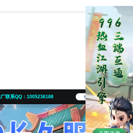
广联系QQ：1005236168
快捷导航