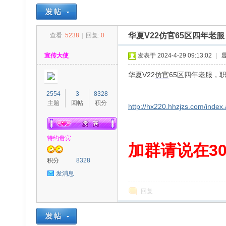
华夏V22仿官65区四年老
查看:
5238
|
回复:
0
30
»
›
›
›
宣传大使
发表于 2024-4-29 09:13:02
|
华夏V22
仿官
65区四年老服，
2554
3
8328
主题
回帖
积分
http://hx220.hhzjzs.com/index
特约贵宾
00
加群请说在300
积分
8328
发消息
回复