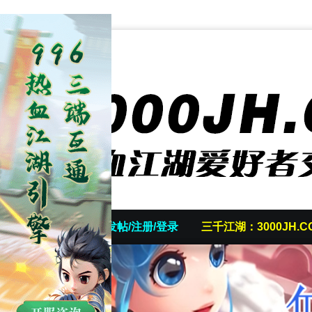
首页
发帖/注册/登录
三千江湖：3000JH.C