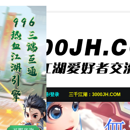
首页
发帖/注册/登录
三千江湖：3000JH.COM