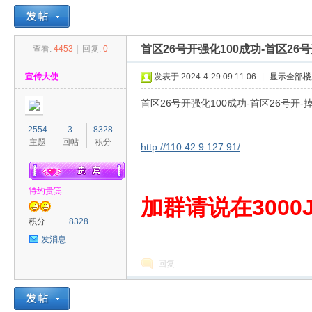
首区26号开强化100成功-首区26
查看:
4453
|
回复:
0
30
»
›
›
›
宣传大使
发表于 2024-4-29 09:11:06
|
显示全部楼
首区26号开强化100成功-首区26号开-
2554
3
8328
主题
回帖
积分
http://110.42.9.127:91/
特约贵宾
00
加群请说在3000J
积分
8328
发消息
回复