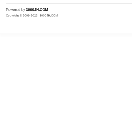
JH
Powered by
3000JH.COM
Copyright © 2009-2023, 3000JH.COM
热
血