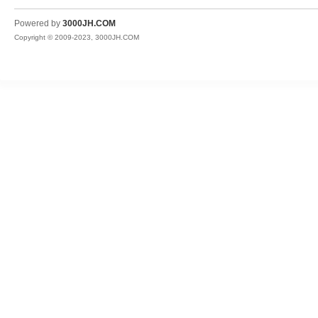
JH
Powered by
3000JH.COM
Copyright © 2009-2023, 3000JH.COM
热
血