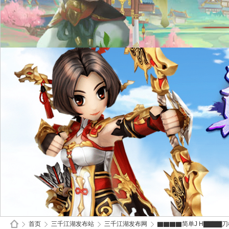
首页
三千江湖发布站
三千江湖发布网
▇▇▇▇简单J H▇▇▇▇刀