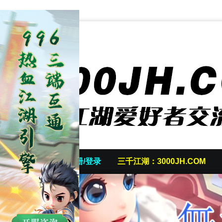
首页
发帖/注册/登录
三千江湖：3000JH.COM