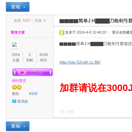
▇▇▇▇简单J H▇▇▇▇刀枪剑弓
查看:
5657
|
回复:
0
30
»
›
›
›
宣传大使
发表于 2024-4-6 10:48:20
|
显示全部楼
▇▇▇▇简单J H▇▇▇▇刀枪剑弓群攻
2554
3
8328
主题
回帖
积分
http://vip.52rxjh.cc:86/
特约贵宾
00
加群请说在3000J
积分
8328
发消息
回复