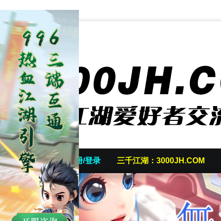
首页
发帖/注册/登录
三千江湖：3000JH.COM