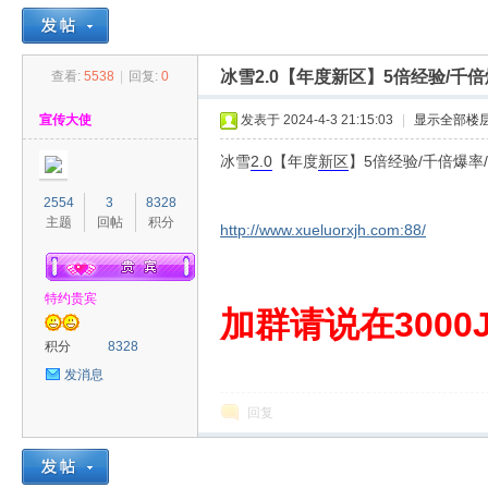
冰雪2.0【年度新区】5倍经验/千
查看:
5538
|
回复:
0
30
»
›
›
›
宣传大使
发表于 2024-4-3 21:15:03
|
显示全部楼
冰雪
2.0
【年度
新区
】5倍经验/千倍爆率
2554
3
8328
主题
回帖
积分
http://www.xueluorxjh.com:88/
特约贵宾
00
加群请说在3000J
积分
8328
发消息
回复