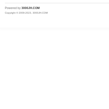
JH
Powered by
3000JH.COM
Copyright © 2009-2023, 3000JH.COM
热
血