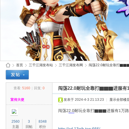
首页
三千江湖发布站
三千江湖发布网
闯荡22.0耐玩全靠打▇▇▇
闯荡22.0耐玩全靠打▇▇▇进服
查看:
5160
|
回复:
0
30
»
›
›
›
宣传大使
发表于 2024-4-3 21:13:23
|
显示全部楼
闯荡2
2.0
耐玩全靠打▇▇▇进服有1万
2560
3
8348
主题
回帖
积分
http://cd.13qjh.top:666/