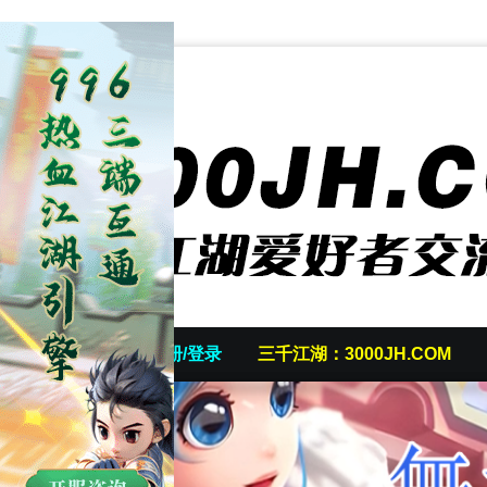
首页
发帖/注册/登录
三千江湖：3000JH.COM