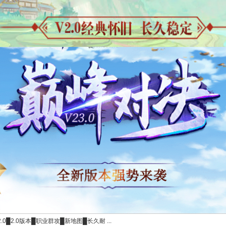
2.0█2.0版本█职业群攻█新地图█长久耐 ...