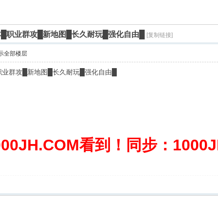
0版本█职业群攻█新地图█长久耐玩█强化自由█
[复制链接]
示全部楼层
█职业群攻█新地图█长久耐玩█强化自由█
0JH.COM看到！同步：1000JH.