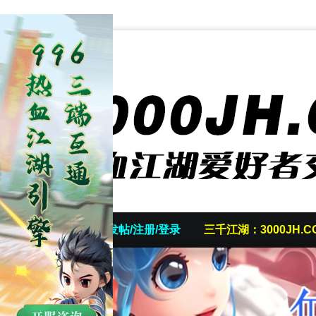
首页
发帖/注册/登录
三千江湖：3000JH.C