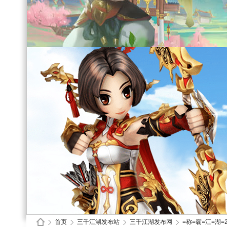
首页
三千江湖发布站
三千江湖发布网
=称=霸=江=湖=