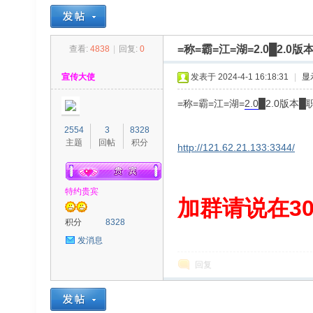
=称=霸=江=湖=2.0█2.
查看:
4838
|
回复:
0
30
»
›
›
›
宣传大使
发表于 2024-4-1 16:18:31
|
显
=称=霸=江=湖=
2.0
█2.0版本
2554
3
8328
主题
回帖
积分
http://121.62.21.133:3344/
特约贵宾
00
加群请说在300
积分
8328
发消息
回复