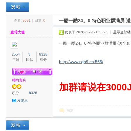
一酷一酷24。0-特色职业群满屏-送
查看:
3031
|
回复:
0
30
»
›
›
›
宣传大使
发表于 2026-6-29 21:53:26
|
显示全部楼
一酷一酷24。0-特色职业群满屏-送全套
2554
3
8328
主题
回帖
积分
http://www.rxjh9.cn:565/
特约贵宾
00
加群请说在3000J
积分
8328
发消息
回复