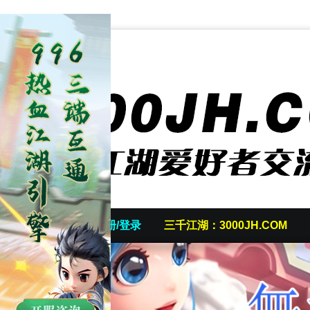
首页
发帖/注册/登录
三千江湖：3000JH.COM