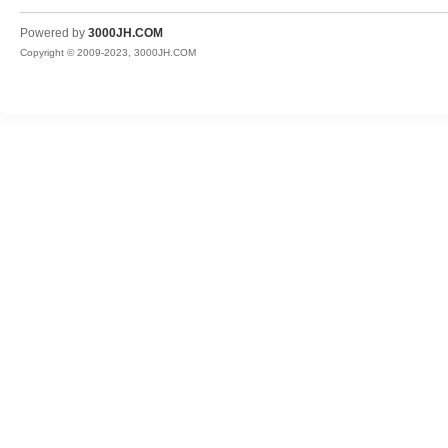
JH
Powered by
3000JH.COM
Copyright © 2009-2023, 3000JH.COM
热
血