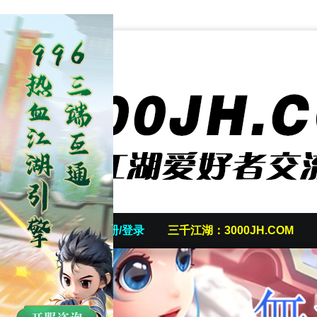
首页
发帖/注册/登录
三千江湖：3000JH.COM