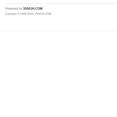
JH
Powered by
3000JH.COM
Copyright © 2009-2023, 3000JH.COM
热
血