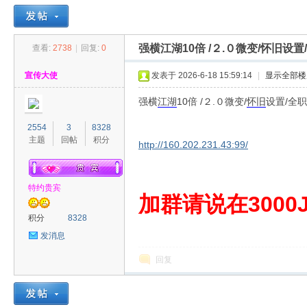
强横江湖10倍 /２.０微变/怀旧设
查看:
2738
|
回复:
0
30
»
›
›
›
宣传大使
发表于 2026-6-18 15:59:14
|
显示全部楼
强横
江湖
10倍 /２.０微变/
怀旧
设置/全
2554
3
8328
主题
回帖
积分
http://160.202.231.43:99/
特约贵宾
00
加群请说在3000J
积分
8328
发消息
回复