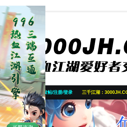
首页
发帖/注册/登录
三千江湖：3000JH.C