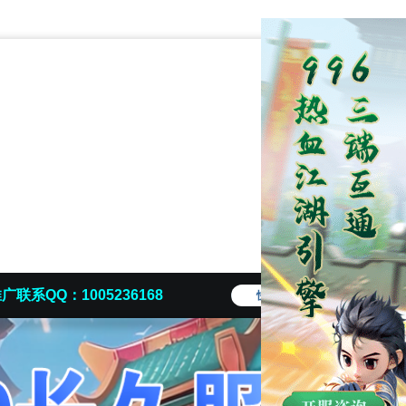
广联系QQ：1005236168
快捷导航