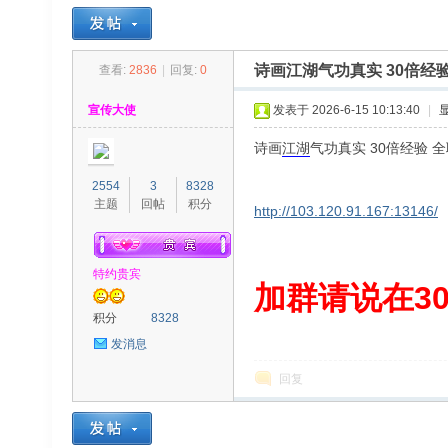
诗画江湖气功真实 30倍经
查看:
2836
|
回复:
0
30
»
›
›
›
宣传大使
发表于 2026-6-15 10:13:40
|
诗画
江湖
气功真实 30倍经验
2554
3
8328
主题
回帖
积分
http://103.120.91.167:13146/
特约贵宾
00
加群请说在300
积分
8328
发消息
回复