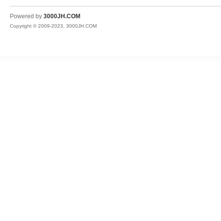
JH
Powered by
3000JH.COM
Copyright © 2009-2023, 3000JH.COM
热
血