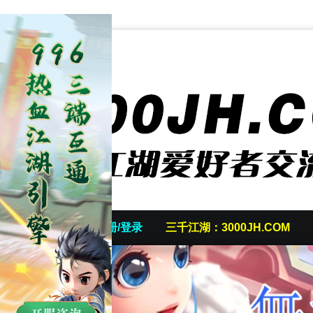
首页
发帖/注册/登录
三千江湖：3000JH.COM