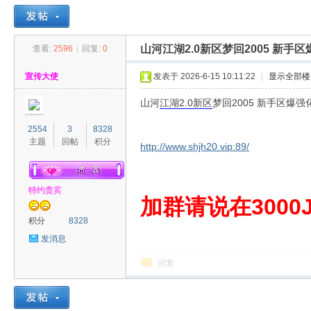
山河江湖2.0新区梦回2005 新手
查看:
2596
|
回复:
0
30
»
›
›
›
宣传大使
发表于 2026-6-15 10:11:22
|
显示全部楼
山河
江湖
2.0
新区
梦回2005 新手区爆强
2554
3
8328
主题
回帖
积分
http://www.shjh20.vip:89/
特约贵宾
00
加群请说在3000J
积分
8328
发消息
回复