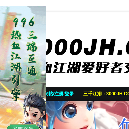
首页
发帖/注册/登录
三千江湖：3000JH.C