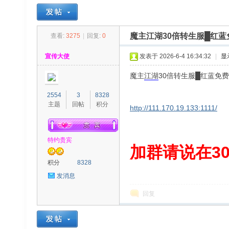
魔主江湖30倍转生服█红蓝
查看:
3275
|
回复:
0
30
»
›
›
›
宣传大使
发表于 2026-6-4 16:34:32
|
显
魔主
江湖
30倍转生服█红蓝免
2554
3
8328
主题
回帖
积分
http://111.170.19.133:1111/
特约贵宾
00
加群请说在300
积分
8328
发消息
回复