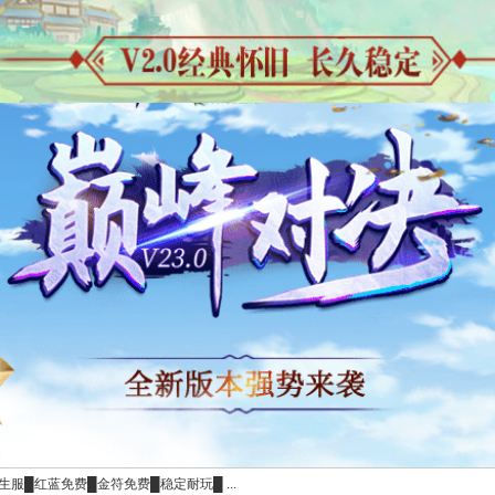
生服█红蓝免费█金符免费█稳定耐玩█ ...