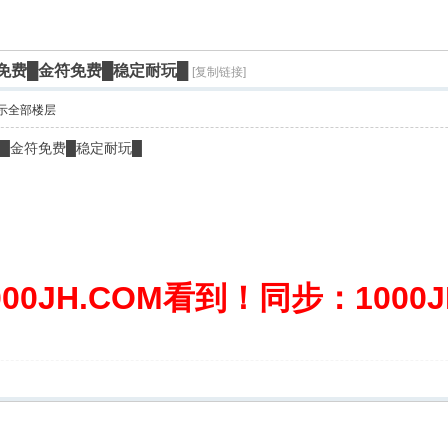
免费█金符免费█稳定耐玩█
[复制链接]
示全部楼层
费█金符免费█稳定耐玩█
0JH.COM看到！同步：1000JH.