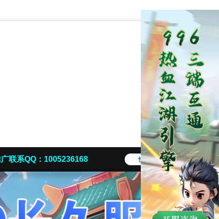
广联系QQ：1005236168
快捷导航