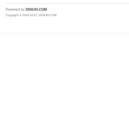
JH
Powered by
3000JH.COM
Copyright © 2009-2023, 3000JH.COM
热
血