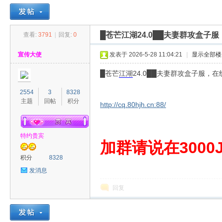
█苍芒江湖24.0██夫妻群攻盒子
查看:
3791
|
回复:
0
30
»
›
›
›
宣传大使
发表于 2026-5-28 11:04:21
|
显示全部楼
█苍芒
江湖
24.0██夫妻群攻盒子服，
2554
3
8328
主题
回帖
积分
http://cq.80hjh.cn:88/
特约贵宾
00
加群请说在3000J
积分
8328
发消息
回复