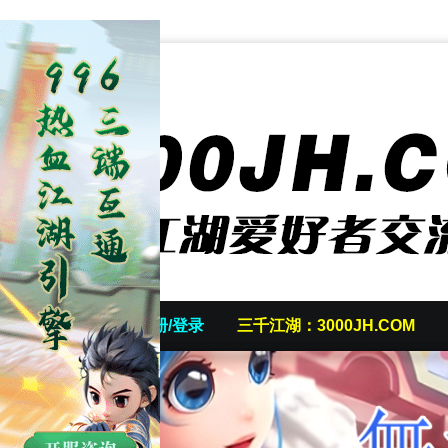
首页
发帖/注册/登录
三千江湖：3000JH.COM