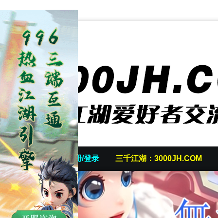
首页
发帖/注册/登录
三千江湖：3000JH.COM