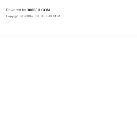
JH
Powered by
3000JH.COM
Copyright © 2009-2023, 3000JH.COM
热
血