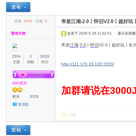
帝皇江湖-2.0丨怀旧V2.0丨超
查看:
3744
|
回复:
0
30
»
›
›
›
宣传大使
发表于 2026-5-28 11:02:51
|
显示全部楼
帝皇
江湖
-
2.0
丨
怀旧
V2.0丨超好玩丨
2554
3
8328
主题
回帖
积分
http://111.170.19.133:3333/
特约贵宾
00
加群请说在3000J
积分
8328
发消息
回复