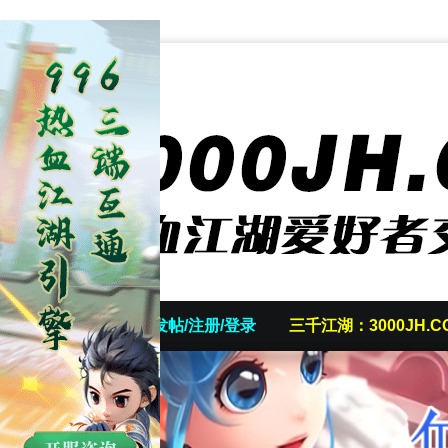
首页
发帖/注册/登录
三千江湖：3000JH.C