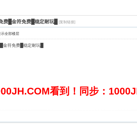
免费█金符免费█稳定耐玩█
[复制链接]
显示全部楼层
费█金符免费█稳定耐玩█
0JH.COM看到！同步：1000JH.