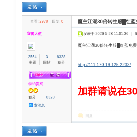
魔主江湖30倍转生服█红蓝
查看:
2978
|
回复:
0
30
»
›
›
›
宣传大使
发表于 2026-5-28 11:01:36
|
魔主
江湖
30倍转生服█红蓝免
2554
3
8328
主题
回帖
积分
http://111.170.19.125:2233/
特约贵宾
00
加群请说在300
积分
8328
发消息
回复