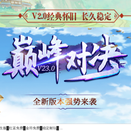
生服█红蓝免费█金符免费█稳定耐玩█ ...