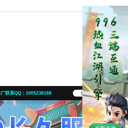
广联系QQ：1005236168
快捷导航