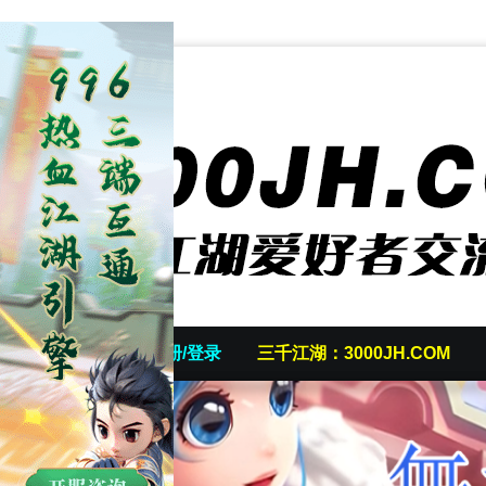
首页
发帖/注册/登录
三千江湖：3000JH.COM