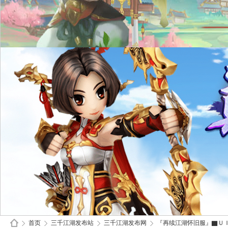
首页
三千江湖发布站
三千江湖发布网
『再续江湖怀旧服』▇ＵＩ