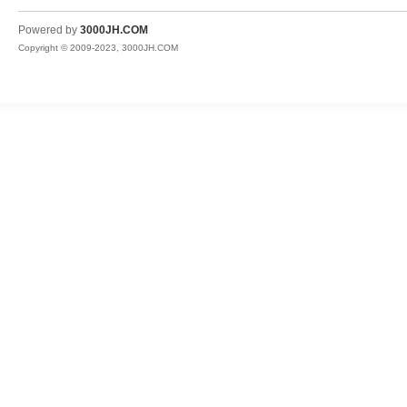
JH
Powered by
3000JH.COM
Copyright © 2009-2023, 3000JH.COM
热
血