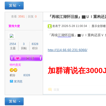
『再续江湖怀旧服』▇ＵＩ重构还
查看:
3591
|
回复:
0
30
»
›
›
›
宣传大使
发表于 2026-5-28 11:00:34
|
显示全部楼
『再续
江湖
怀旧
服』▇ＵＩ重构还原Ｖ
2554
3
8328
主题
回帖
积分
http://114.66.60.231:6066/
特约贵宾
00
加群请说在3000J
积分
8328
发消息
回复