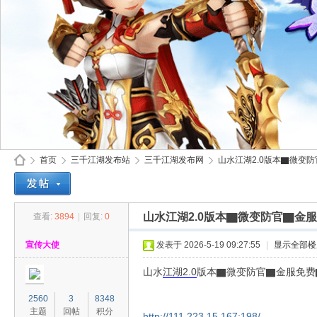
首页
三千江湖发布站
三千江湖发布网
山水江湖2.0版本▇微变防
山水江湖2.0版本▇微变防官▇金
查看:
3894
|
回复:
0
30
»
›
›
›
宣传大使
发表于 2026-5-19 09:27:55
|
显示全部楼
山水
江湖
2.0
版本▇微变防官▇金服免费
2560
3
8348
主题
回帖
积分
http://111.223.15.167:198/