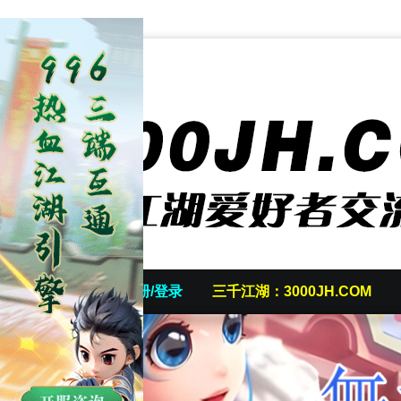
首页
发帖/注册/登录
三千江湖：3000JH.COM