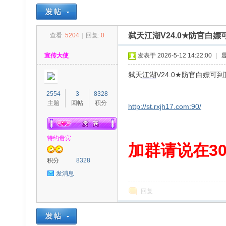
弑天江湖V24.0★防官
查看:
5204
|
回复:
0
30
»
›
›
›
宣传大使
发表于 2026-5-12 14:22:00
|
弑天
江湖
V24.0★防官白嫖
2554
3
8328
主题
回帖
积分
http://st.rxjh17.com:90/
特约贵宾
00
加群请说在300
积分
8328
发消息
回复