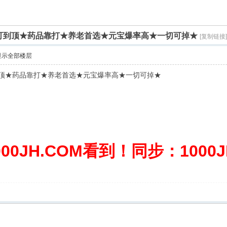
白嫖可到顶★药品靠打★养老首选★元宝爆率高★一切可掉★
[复制链接]
显示全部楼层
可到顶★药品靠打★养老首选★元宝爆率高★一切可掉★
0JH.COM看到！同步：1000JH.