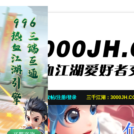
首页
发帖/注册/登录
三千江湖：3000JH.C