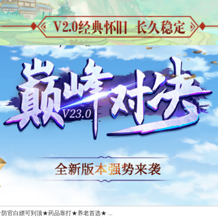
0★防官白嫖可到顶★药品靠打★养老首选★ ...