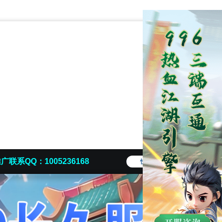
广联系QQ：1005236168
快捷导航