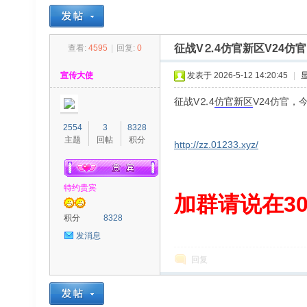
征战V⒉4仿官新区V24
查看:
4595
|
回复:
0
30
»
›
›
›
宣传大使
发表于 2026-5-12 14:20:45
|
征战V⒉4
仿官
新区
V24仿官
2554
3
8328
主题
回帖
积分
http://zz.01233.xyz/
特约贵宾
00
加群请说在300
积分
8328
发消息
回复