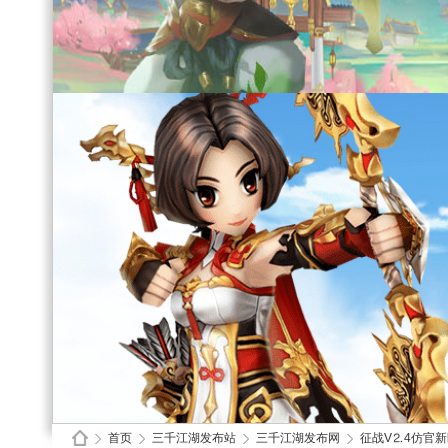
首页
三千江湖发布站
三千江湖发布网
征战V⒉4仿官新