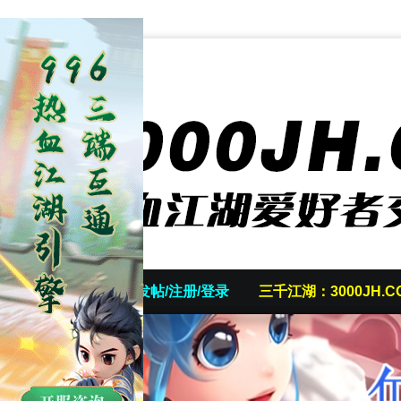
首页
发帖/注册/登录
三千江湖：3000JH.C