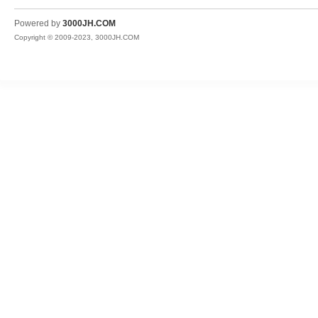
JH
Powered by
3000JH.COM
Copyright © 2009-2023, 3000JH.COM
热
血