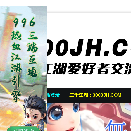
首页
发帖/注册/登录
三千江湖：3000JH.COM