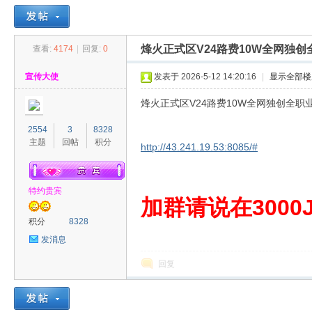
烽火正式区V24路费10W全网独创
查看:
4174
|
回复:
0
30
»
›
›
›
宣传大使
发表于 2026-5-12 14:20:16
|
显示全部楼
烽火正式区V24路费10W全网独创全职
2554
3
8328
主题
回帖
积分
http://43.241.19.53:8085/#
特约贵宾
00
加群请说在3000J
积分
8328
发消息
回复