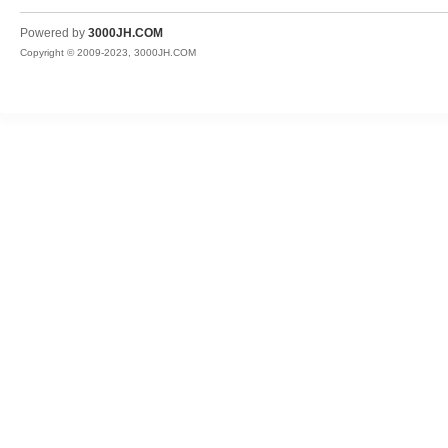
JH
Powered by
3000JH.COM
Copyright © 2009-2023, 3000JH.COM
热
血