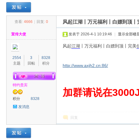
风起江湖丨万元福利丨白嫖到顶丨
查看:
4666
|
回复:
0
30
»
›
›
›
宣传大使
发表于 2026-4-1 10:19:46
|
显示全部楼
风起
江湖
丨万元福利丨白嫖到顶丨完美
2554
3
8328
主题
回帖
积分
http://www.axjh2.cn:86/
特约贵宾
00
加群请说在3000J
积分
8328
发消息
回复