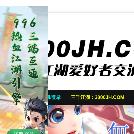
首页
发帖/注册/登录
三千江湖：3000JH.COM