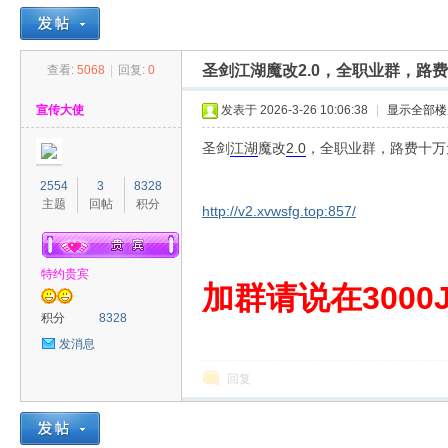
圣剑江湖魔改2.0，全职业群，路
查看:
5068
|
回复:
0
30
»
›
›
›
宣传大使
发表于 2026-3-26 10:06:38
|
显示全部楼
圣剑
江湖
魔改
2.0
，全职业群，路费十万
2554
3
8328
主题
回帖
积分
http://v2.xvwsfg.top:857/
特约贵宾
00
加群请说在3000J
积分
8328
发消息
回复