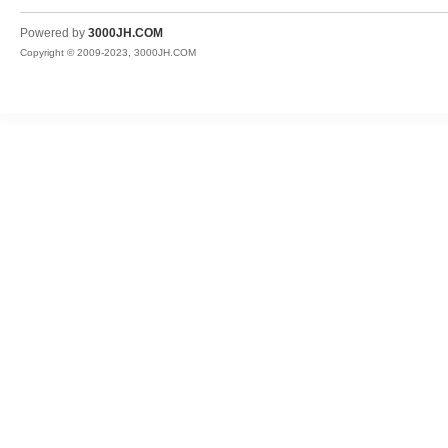
JH
Powered by
3000JH.COM
Copyright © 2009-2023, 3000JH.COM
热
血