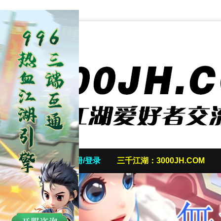
首页
发帖/注册/登录
三千江湖：3000JH.COM