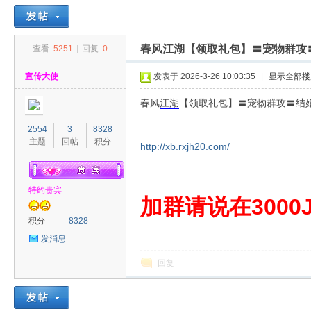
春风江湖【领取礼包】〓宠物群攻
查看:
5251
|
回复:
0
30
»
›
›
›
宣传大使
发表于 2026-3-26 10:03:35
|
显示全部楼
春风
江湖
【领取礼包】〓宠物群攻〓结
2554
3
8328
主题
回帖
积分
http://xb.rxjh20.com/
特约贵宾
00
加群请说在3000J
积分
8328
发消息
回复