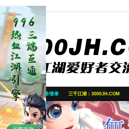
首页
发帖/注册/登录
三千江湖：3000JH.COM