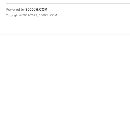
JH
Powered by
3000JH.COM
Copyright © 2009-2023, 3000JH.COM
热
血