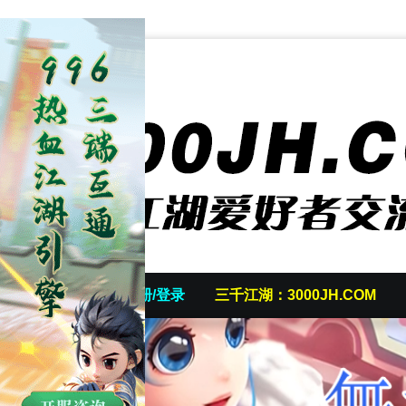
首页
发帖/注册/登录
三千江湖：3000JH.COM