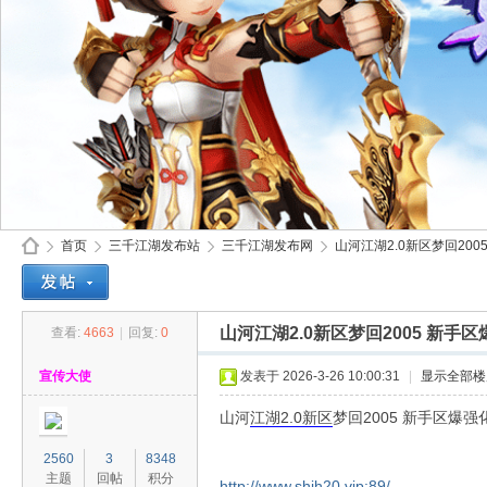
首页
三千江湖发布站
三千江湖发布网
山河江湖2.0新区梦回2005
山河江湖2.0新区梦回2005 新手
查看:
4663
|
回复:
0
30
»
›
›
›
宣传大使
发表于 2026-3-26 10:00:31
|
显示全部楼
山河
江湖
2.0
新区
梦回2005 新手区爆强
2560
3
8348
主题
回帖
积分
http://www.shjh20.vip:89/