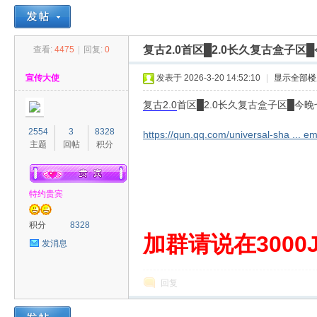
复古2.0首区█2.0长久复古盒子
查看:
4475
|
回复:
0
30
»
›
›
›
宣传大使
发表于 2026-3-20 14:52:10
|
显示全部楼
复古
2.0
首区█2.0长久复古盒子区█今
2554
3
8328
https://qun.qq.com/universal-sha ... 
主题
回帖
积分
特约贵宾
00
积分
8328
加群请说在3000J
发消息
回复