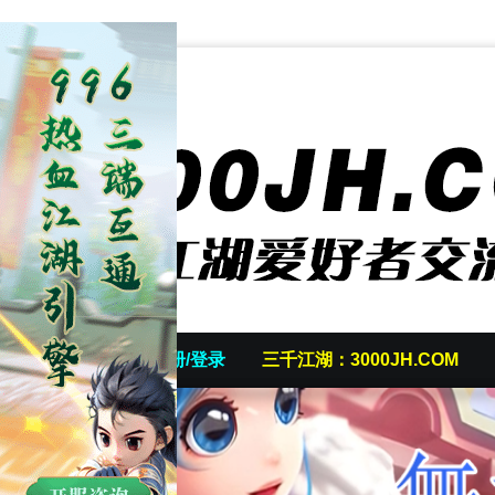
首页
发帖/注册/登录
三千江湖：3000JH.COM