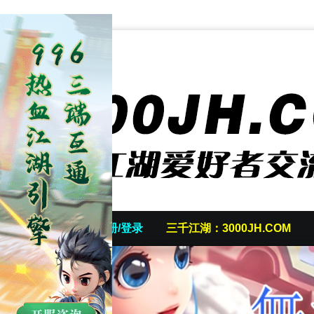
首页
发帖/注册/登录
三千江湖：3000JH.COM