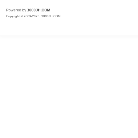
JH
Powered by
3000JH.COM
Copyright © 2009-2023, 3000JH.COM
热
血