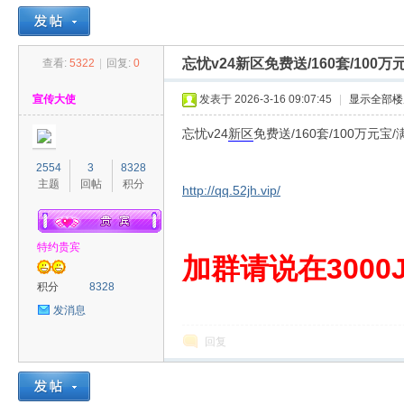
忘忧v24新区免费送/160套/100
查看:
5322
|
回复:
0
30
»
›
›
›
宣传大使
发表于 2026-3-16 09:07:45
|
显示全部楼
忘忧v24
新区
免费送/160套/100万元
2554
3
8328
主题
回帖
积分
http://qq.52jh.vip/
特约贵宾
00
加群请说在3000J
积分
8328
发消息
回复