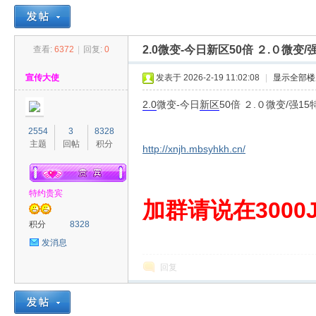
2.0微变-今日新区50倍 ２.０微变
查看:
6372
|
回复:
0
30
»
›
›
›
宣传大使
发表于 2026-2-19 11:02:08
|
显示全部楼
2.0
微变-今日
新区
50倍 ２.０微变/强1
2554
3
8328
主题
回帖
积分
http://xnjh.mbsyhkh.cn/
特约贵宾
00
加群请说在3000J
积分
8328
发消息
回复