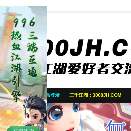
首页
发帖/注册/登录
三千江湖：3000JH.COM