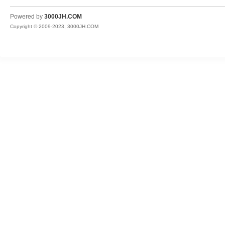
JH
Powered by
3000JH.COM
Copyright © 2009-2023, 3000JH.COM
热
血