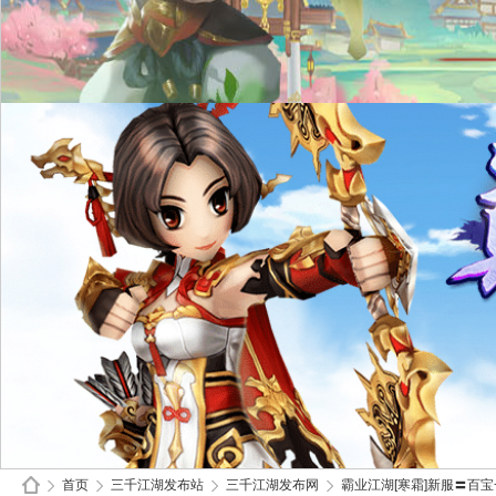
首页
三千江湖发布站
三千江湖发布网
霸业江湖[寒霜]新服〓百宝