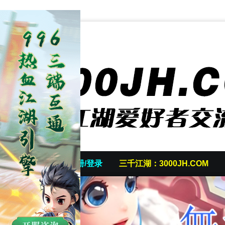
首页
发帖/注册/登录
三千江湖：3000JH.COM