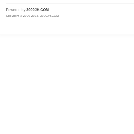
JH
Powered by
3000JH.COM
Copyright © 2009-2023, 3000JH.COM
热
血