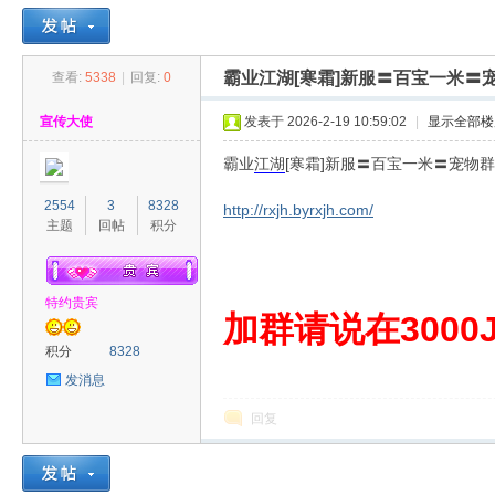
霸业江湖[寒霜]新服〓百宝一米
查看:
5338
|
回复:
0
30
»
›
›
›
宣传大使
发表于 2026-2-19 10:59:02
|
显示全部楼
霸业
江湖
[寒霜]新服〓百宝一米〓宠
2554
3
8328
http://rxjh.byrxjh.com/
主题
回帖
积分
特约贵宾
00
加群请说在3000J
积分
8328
发消息
回复