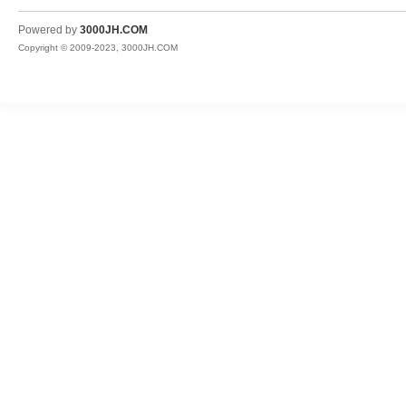
JH
Powered by
3000JH.COM
Copyright © 2009-2023, 3000JH.COM
热
血