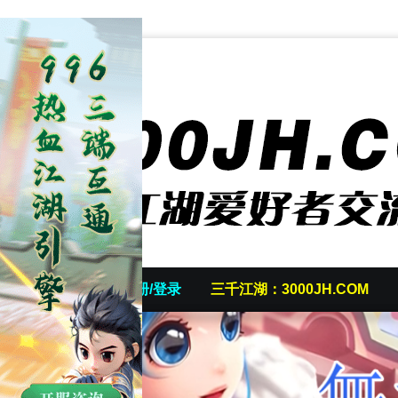
首页
发帖/注册/登录
三千江湖：3000JH.COM