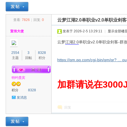
云梦江湖2.0单职业v2.0单职业
查看:
7826
|
回复:
0
30
»
›
›
›
宣传大使
发表于 2026-2-5 13:29:11
|
显示全部楼
云梦
江湖
2.0
单职业v2.0单职业剑客-
2554
3
8328
主题
回帖
积分
https://qm.qq.com/cgi-bin/qm/qr? ...
特约贵宾
00
加群请说在3000J
积分
8328
发消息
回复