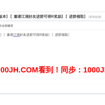
微变版本〗〖邀请江湖好友进群可得R奖励〗〖进群领取〗
[复制链接]
示全部楼层
本〗〖邀请
江湖
好友进群可得R奖励〗〖进群领取〗
0JH.COM看到！同步：1000JH.