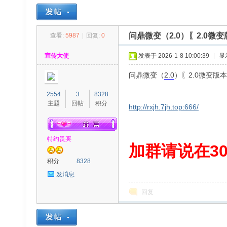
问鼎微变（2.0）〖2.0
查看:
5987
|
回复:
0
30
»
›
›
›
宣传大使
发表于 2026-1-8 10:00:39
|
显
问鼎微变（
2.0
）〖2.0微变版
2554
3
8328
主题
回帖
积分
http://rxjh.7jh.top:666/
特约贵宾
00
加群请说在300
积分
8328
发消息
回复