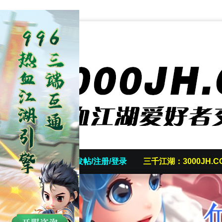
首页
发帖/注册/登录
三千江湖：3000JH.C