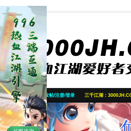
首页
发帖/注册/登录
三千江湖：3000JH.C