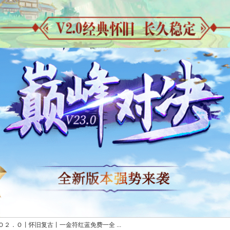
２．Ｏ丨怀旧复古丨一金符红蓝免费一全 ...