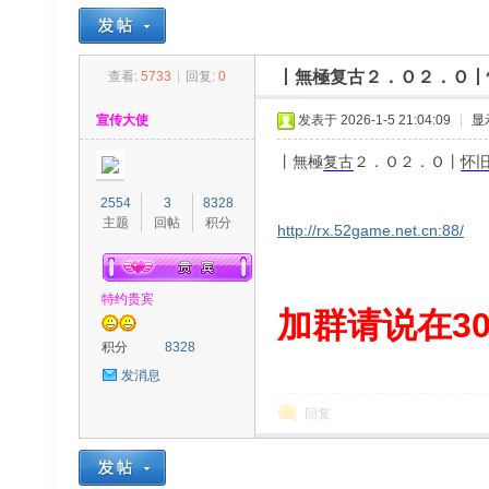
丨無極复古２．Ｏ２．Ｏ丨
查看:
5733
|
回复:
0
30
»
›
›
›
宣传大使
发表于 2026-1-5 21:04:09
|
显
丨無極
复古
２．Ｏ２．Ｏ丨
怀
2554
3
8328
主题
回帖
积分
http://rx.52game.net.cn:88/
特约贵宾
00
加群请说在300
积分
8328
发消息
回复