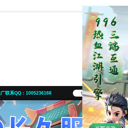
广联系QQ：1005236168
快捷导航