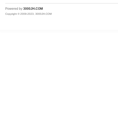
JH
Powered by
3000JH.COM
Copyright © 2009-2023, 3000JH.COM
热
血