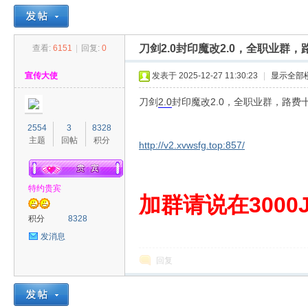
刀剑2.0封印魔改2.0，全职业群
查看:
6151
|
回复:
0
30
»
›
›
›
宣传大使
发表于 2025-12-27 11:30:23
|
显示全部
刀剑
2.0
封印魔改2.0，全职业群，路费
2554
3
8328
主题
回帖
积分
http://v2.xvwsfg.top:857/
特约贵宾
00
加群请说在3000J
积分
8328
发消息
回复