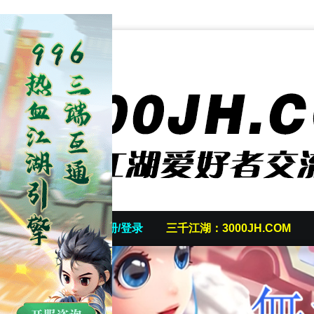
首页
发帖/注册/登录
三千江湖：3000JH.COM