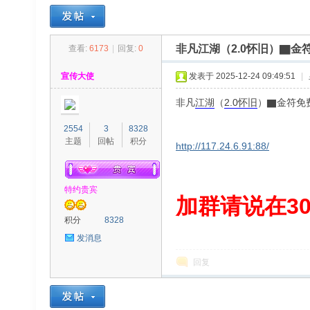
非凡江湖（2.0怀旧）▇
查看:
6173
|
回复:
0
30
»
›
›
›
宣传大使
发表于 2025-12-24 09:49:51
|
非凡
江湖
（
2.0
怀旧
）▇金符免
2554
3
8328
主题
回帖
积分
http://117.24.6.91:88/
特约贵宾
00
加群请说在300
积分
8328
发消息
回复