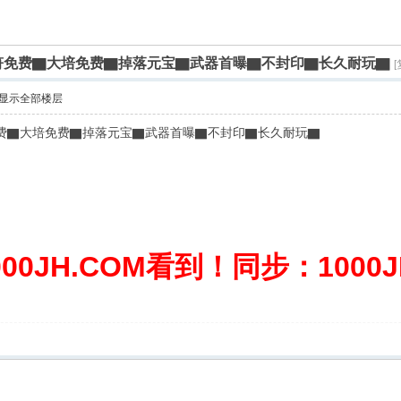
金符免费▇大培免费▇掉落元宝▇武器首曝▇不封印▇长久耐玩▇
显示全部楼层
费▇大培免费▇掉落元宝▇武器首曝▇不封印▇长久耐玩▇
0JH.COM看到！同步：1000JH.