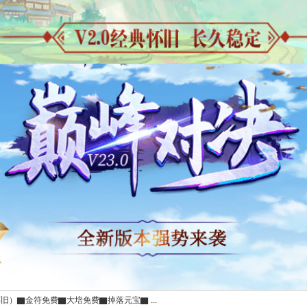
怀旧）▇金符免费▇大培免费▇掉落元宝▇ ...