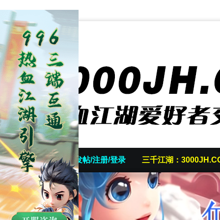
首页
发帖/注册/登录
三千江湖：3000JH.C