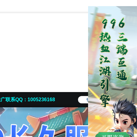
广联系QQ：1005236168
快捷导航