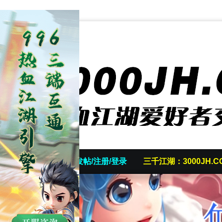
首页
发帖/注册/登录
三千江湖：3000JH.C