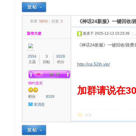
《神话24新服》一键回收/路
查看:
5808
|
回复:
0
30
»
›
›
›
宣传大使
发表于 2025-12-13 15:23:36
|
《神话24新服》一键回收/路费1
2554
3
8328
主题
回帖
积分
http://cq.52jh.vip/
特约贵宾
00
加群请说在300
积分
8328
发消息
回复