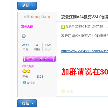
凌云江湖V24微变V24.
查看:
5418
|
回复:
0
30
»
›
›
›
宣传大使
发表于 2025-11-27 13:07:28
|
凌云
江湖
V24微变V24.0独
2554
3
8328
主题
回帖
积分
http://www.yxrxjh88.com:669/i
特约贵宾
00
加群请说在300
积分
8328
发消息
回复