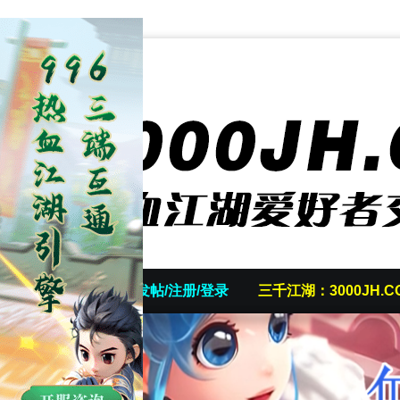
首页
发帖/注册/登录
三千江湖：3000JH.C