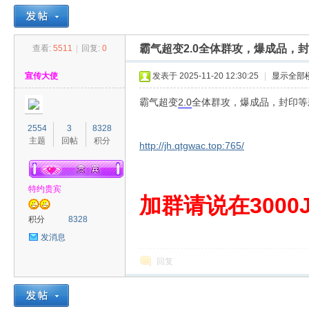
霸气超变2.0全体群攻，爆成品，
查看:
5511
|
回复:
0
30
»
›
›
›
宣传大使
发表于 2025-11-20 12:30:25
|
显示全部
霸气超变
2.0
全体群攻，爆成品，封印等
2554
3
8328
主题
回帖
积分
http://jh.qtgwac.top:765/
特约贵宾
00
加群请说在3000J
积分
8328
发消息
回复