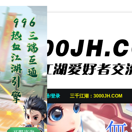
首页
发帖/注册/登录
三千江湖：3000JH.COM