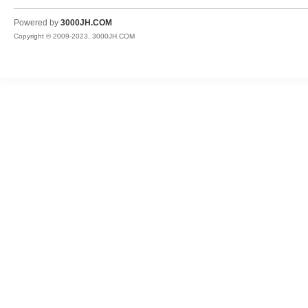
JH
Powered by
3000JH.COM
Copyright © 2009-2023, 3000JH.COM
热
血