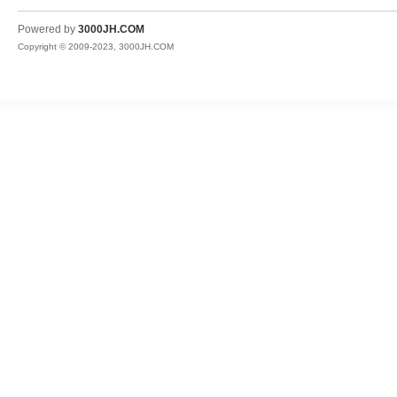
JH
Powered by
3000JH.COM
Copyright © 2009-2023, 3000JH.COM
热
血