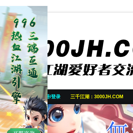
首页
发帖/注册/登录
三千江湖：3000JH.COM