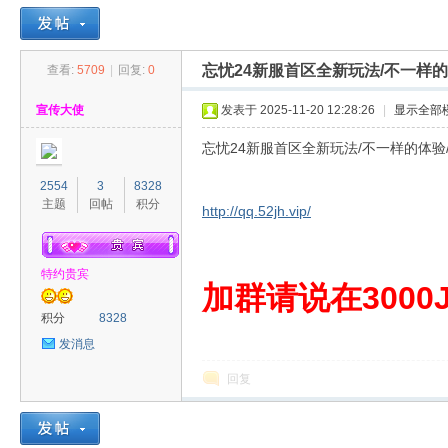
忘忧24新服首区全新玩法/不一样的
查看:
5709
|
回复:
0
30
»
›
›
›
宣传大使
发表于 2025-11-20 12:28:26
|
显示全部
忘忧24新服首区全新玩法/不一样的体验/
2554
3
8328
主题
回帖
积分
http://qq.52jh.vip/
特约贵宾
00
加群请说在3000J
积分
8328
发消息
回复