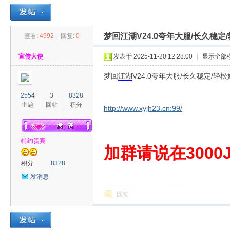
梦回江湖V24.0夸年大服/长久稳定
查看:
4992
|
回复:
0
30
»
›
›
›
宣传大使
发表于 2025-11-20 12:28:00
|
显示全部
梦回
江湖
V24.0夸年大服/长久稳定/轻松
2554
3
8328
主题
回帖
积分
http://www.xyjh23.cn:99/
特约贵宾
00
加群请说在3000J
积分
8328
发消息
回复