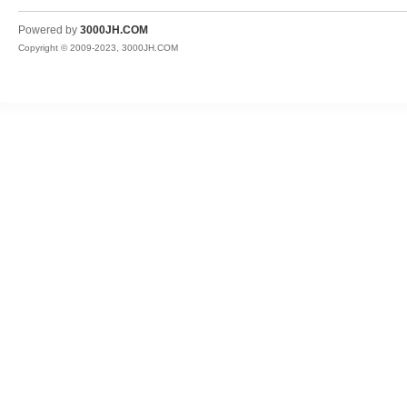
JH
Powered by
3000JH.COM
Copyright © 2009-2023, 3000JH.COM
热
血