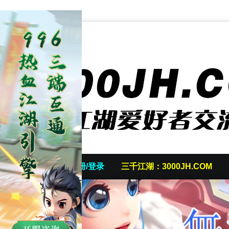
首页
发帖/注册/登录
三千江湖：3000JH.COM