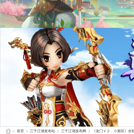
首页
三千江湖发布站
三千江湖发布网
《龙门Ｖ２．０新区》全职