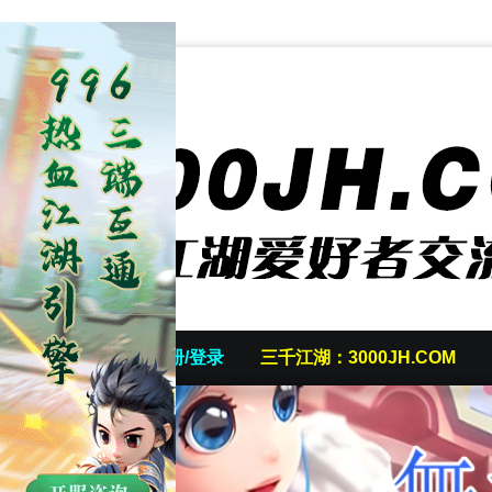
首页
发帖/注册/登录
三千江湖：3000JH.COM