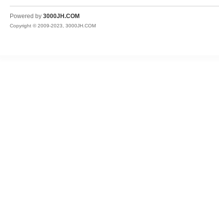
JH
Powered by
3000JH.COM
Copyright © 2009-2023, 3000JH.COM
热
血