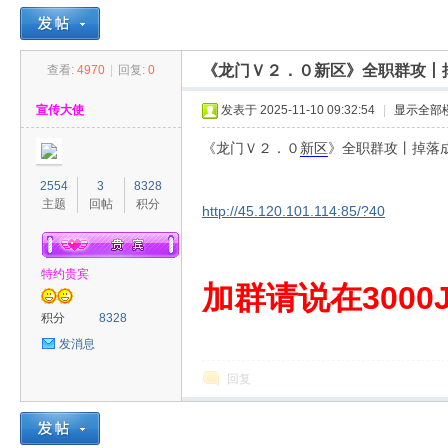
《龙门Ｖ２．０新区》全职群攻丨
查看:
4970
|
回复:
0
30
»
›
›
›
宣传大使
发表于 2025-11-10 09:32:54
|
显示全部
《龙门Ｖ２．０
新区
》全职群攻丨掉落
2554
3
8328
主题
回帖
积分
http://45.120.101.114:85/?40
特约贵宾
00
加群请说在3000J
积分
8328
发消息
回复