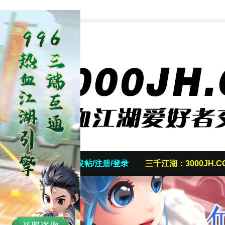
首页
发帖/注册/登录
三千江湖：3000JH.C