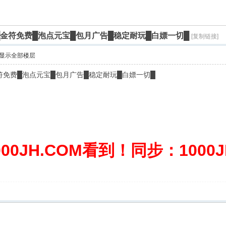
费█金符免费█泡点元宝█包月广告█稳定耐玩█白嫖一切█
[复制链接]
显示全部楼层
符免费█泡点元宝█包月广告█稳定耐玩█白嫖一切█
0JH.COM看到！同步：1000JH.