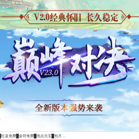
█红蓝免费█金符免费█泡点元宝█包月 ...