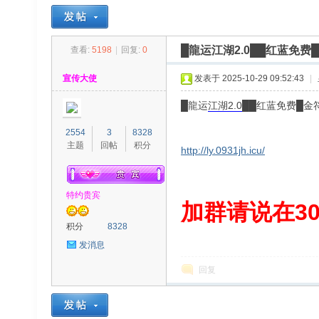
█龍运江湖2.0██红蓝免
查看:
5198
|
回复:
0
30
»
›
›
›
宣传大使
发表于 2025-10-29 09:52:43
|
█龍运
江湖
2.0
██红蓝免费█金
2554
3
8328
主题
回帖
积分
http://ly.0931jh.icu/
特约贵宾
00
加群请说在300
积分
8328
发消息
回复